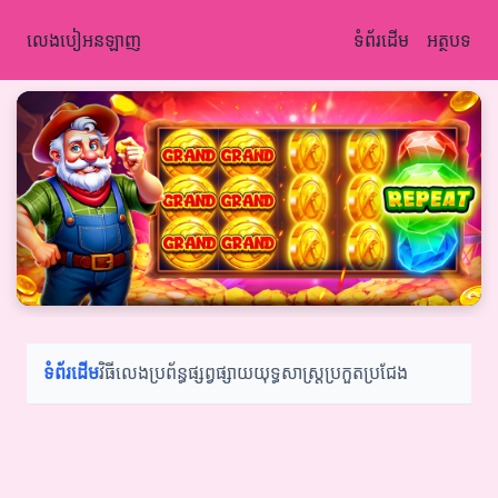
លេងបៀអនឡាញ
ទំព័រដើម
អត្ថបទ
ទំព័រដើម
វិធីលេង
ប្រព័ន្ធផ្សព្វផ្សាយ
យុទ្ធសាស្ត្រ
ប្រកួតប្រជែង