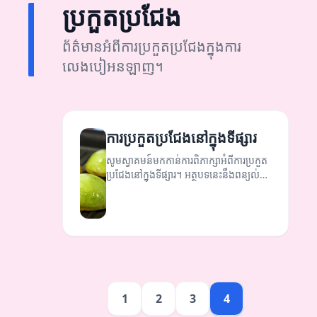
ប្រកួតប្រជែង
ព័ត៌មានអំពីការប្រកួតប្រជែងក្នុងការ
លេងបៀអនឡាញ។
ការប្រកួតប្រជែងនៅក្នុងទីផ្សារ
សូមស្វាគមន៍មកកាន់ការពិភាក្សាអំពីការប្រកួត
ប្រជែងនៅក្នុងទីផ្សារ។ អត្ថបទនេះនឹងពន្យល់
ពីសារៈសំខាន់នៃការប្រកួតប្រជែង និងយុទ្ធ
សាស្ត្រដែលអ្នកអាចអនុវត្តបាន។
1
2
3
4