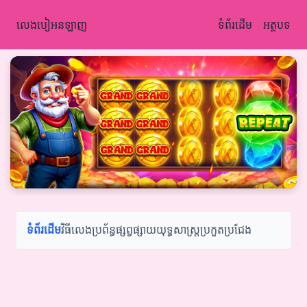
លេងបៀអនឡាញ
ទំព័រដើម
អត្ថបទ
ទំព័រដើម
វិធីលេង
ប្រព័ន្ធផ្សព្វផ្សាយ
យុទ្ធសាស្ត្រ
ប្រកួតប្រជែង