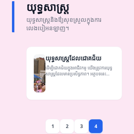
យុទ្ធសាស្ត្រ
យុទ្ធសាស្ត្រនិងឳ្យសុខស្រួលក្នុងការ
លេងបៀអនឡាញ។
យុទ្ធសាស្ត្រដែលជោគជ័យ
ដើម្បីជោគជ័យក្នុងអាជីវកម្ម យើងត្រូវការយុទ្ធ
សាស្ត្រដែលមានប្រសិទ្ធភាព។ អត្ថបទនេះ
បង្ហាញពីយុទ្ធសាស្ត្រមួយចំនួនដែលអាចជួយ
អ្នកឲ្យមានជោគជ័យ។
1
2
3
4