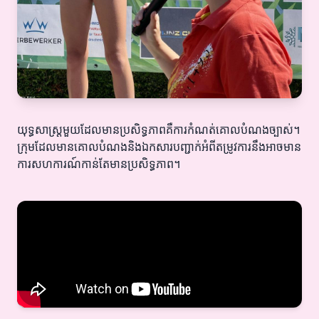
យុទ្ធសាស្ត្រមួយដែលមានប្រសិទ្ធភាពគឺការកំណត់គោលបំណងច្បាស់។
ក្រុមដែលមានគោលបំណងនិងឯកសារបញ្ជាក់អំពីតម្រូវការនឹងអាចមាន
ការសហការណ៍កាន់តែមានប្រសិទ្ធភាព។