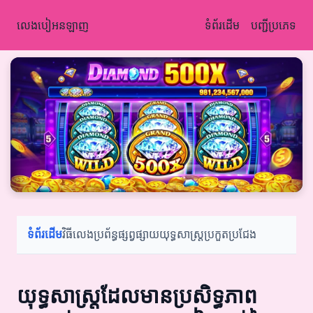
លេងបៀអនឡាញ
ទំព័រដើម
បញ្ជីប្រភេទ
ទំព័រដើម
វិធីលេង
ប្រព័ន្ធផ្សព្វផ្សាយ
យុទ្ធសាស្ត្រ
ប្រកួតប្រជែង
យុទ្ធសាស្ត្រដែលមានប្រសិទ្ធភាព