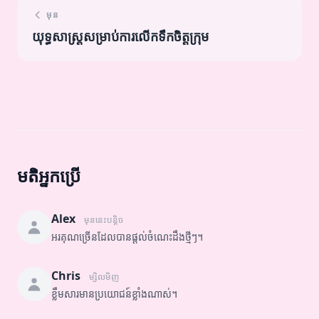
មុន
យុទ្ធសាស្ត្រសម្រាប់ការលើកទឹកចិត្តក្រុម
មតិអ្នកប្រើ
Alex
មុននេះបន្តិច
អរគុណច្រើនដែលបានផ្តល់ចំណេះដឹងថ្មីៗ។
Chris
ម្សិលមិញ
ខ្លឹមសារមានប្រយោជន៍ខ្លាំងណាស់។