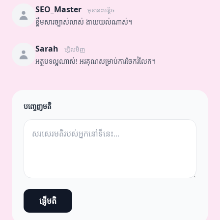
SEO_Master
មុននេះបន្តិច
ខ្លឹមសារច្បាស់លាស់ ងាយយល់ណាស់។
Sarah
ម្សិលមិញ
អត្ថបទល្អណាស់! អរគុណសម្រាប់ការចែករំលែក។
បញ្ចេញមតិ
ផ្ញើមតិ