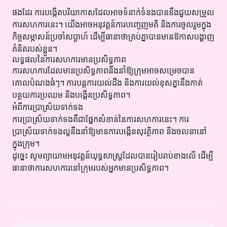
ផងដែរ ការបង្កើតបរិយាកាសដែលអាចទំនាក់ទំនងបាននឹងជួយសម្រួល
ការសហការនេះ។ យើងអាចអនុវត្តន៍ការបញ្ចេញមតិ និងការចូលរួមក្នុង
កិច្ចសម្ភាសន៍ប្រចាំសប្តាហ៍ ដើម្បីធានាថាគ្រប់គ្នាបានមានឱកាសបង្ហាញ
គំនិតរបស់ខ្លួន។
លទ្ធផលនៃការសហការមានប្រសិទ្ធភាព
ការសហការដែលមានប្រសិទ្ធភាពនឹងនាំឱ្យក្រុមអាចសម្រេចបាន
គោលបំណងធំៗ។ ការបន្តការយល់ដឹង និងការយល់ខុសគ្នានឹងកាត់
បន្ថយការប្រឈម និងបង្កើនប្រសិទ្ធភាព។
អំពីការប្រាស្រ័យទាក់ទង
ការប្រាស្រ័យទាក់ទងគឺជាផ្នែកសំខាន់នៃការសហការនេះ។ ការ
ប្រាស្រ័យទាក់ទងល្អនឹងនាំឱ្យមានការបង្កើនសុវត្ថិភាព និងចលនានៅ
ក្នុងក្រុម។
ដូច្នេះ សូមព្យាយាមអនុវត្តន៍យុទ្ធសាស្ត្រដែលបានរៀបរាប់ខាងលើ ដើម្បី
ធានាថាការសហការនៅក្រុមរបស់អ្នកមានប្រសិទ្ធភាព។