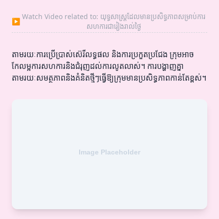
Watch Video related to: យុទ្ធសាស្ត្រដែលមានប្រសិទ្ធភាពសម្រាប់ការ
▶
សហការជារៀងរាល់ថ្ងៃ
តាមរយៈការប្រើប្រាស់ស៊េរីលទ្ធផល និងការប្រកួតប្រជែង ក្រុមអាច
កែលម្អការសហការនិងជំរុញដល់ការលូតលាស់។ ការបង្ហាញគ្នា
តាមរយៈសមត្ថភាពនិងគំនិតថ្មីៗធ្វើឱ្យក្រុមមានប្រសិទ្ធភាពកាន់តែខ្ពស់។