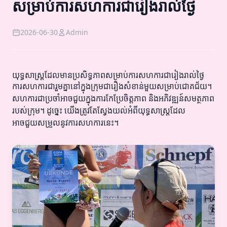
សម្រាប់ការសហការជារៀងរាល់ថ្ងៃ
2026-06-30
Admin
យុទ្ធសាស្ត្រដែលមានប្រសិទ្ធភាពសម្រាប់ការសហការជារៀងរាល់ថ្ងៃ
ការសហការជារួមគ្នានៅក្នុងក្រុមជារឿងសំខាន់មួយសម្រាប់ជោគជ័យ។
សហការជាប្រចាំអាចជួយក្នុងការកែប្រែចិត្តភាព និងអភិវឌ្ឍន៍សមត្ថភាព
របស់ក្រុម។ ដូច្នេះ យើងត្រូវតែស្វែងយល់អំពីយុទ្ធសាស្ត្រដែល
អាចជួយសម្រួលនូវការសហការនេះ។