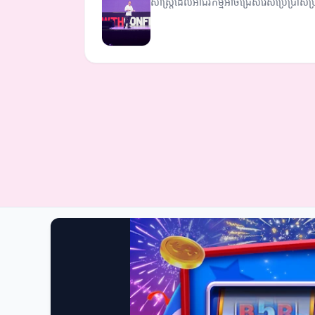
សាស្រ្តដែលអាជីវកម្មអាចជ្រើសរើសប្រើប្រាស់ប្រព