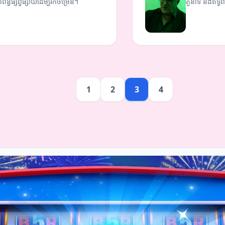
័ន្ធផ្សព្វផ្សាយដើម្បីរីកចម្រើន។
តួនាទី និងឥទ្ធ
1
2
3
4