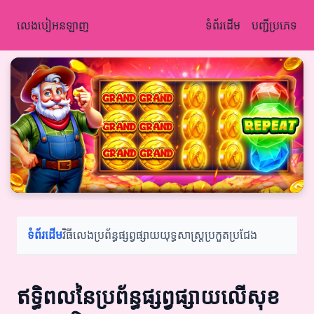
លេងបៀអនឡាញ
ទំព័រដើម
បញ្ជីប្រភេទ
ទំព័រដើម
វិធីលេង
ប្រព័ន្ធផ្សព្វផ្សាយ
យុទ្ធសាស្ត្រ
ប្រកួតប្រជែង
ឥទ្ធិពលនៃប្រព័ន្ធផ្សព្វផ្សាយលើសុខ