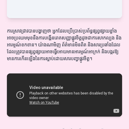
ការស្រាវជ្រាវបានបង្ហាញថា អ្នកដែលប្រើប្រាស់ប្រព័ន្ធផ្សព្វផ្សាយខ្លាំង
អាចប្រឈមមុខនឹងការបង្កើនរោគសញ្ញាផ្លូវចិត្តដូចជាការសាកល្បង និង
អារម្មណ៍ខកខាន។ យ៉ាងណាមិញ ព័ត៌មានមិនពិត និងសារប្រឆាំងដែល
ដែលត្រូវបានផ្សព្វផ្សាយអាចធ្វើអោយមានអារម្មណ៍អាក្រក់ និងបង្ករឱ្យ
មានការកើនឡើងនៃការស្លាប់ដោយសារបញ្ហាផ្លូវចិត្ត។