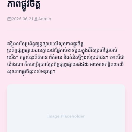
ភាពផ្លូវចិត្ត
2026-06-21
Admin
ឥទ្ធិពលនៃប្រព័ន្ធផ្សព្វផ្សាយលើសុខភាពផ្លូវចិត្ត
ប្រព័ន្ធផ្សព្វផ្សាយបានក្លាយជាផ្នែកសំខាន់មួយក្នុងជីវិតប្រចាំថ្ងៃរបស់
យើង។ វាផ្តល់នូវព័ត៌មាន ព័ត៌មាន និងគំនិតថ្មីៗដល់ប្រជាជន។ ទោះបីជា
យ៉ាងណា ក៏ការប្រើប្រាស់ប្រព័ន្ធផ្សព្វផ្សាយផងដែរ អាចមានឥទ្ធិពលលើ
សុខភាពផ្លូវចិត្តរបស់មនុស្ស។