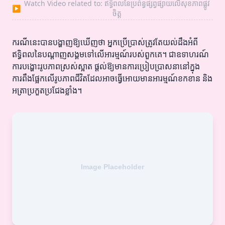
Watch Video related to: ឥទ្ធិពលនៃប្រព័ន្ធផ្សព្វផ្សាយលើសុខភាពផ្លូវ
▶
ចិត្ត
ករណីនេះបានបង្ហាញឱ្យឃើញថា អ្នកប្រើប្រាស់ត្រូវតែយល់ដឹងអំពី
ឥទ្ធិពលនៃបណ្តាញសង្គមទៅលើអារម្មណ៍របស់ពួកគេ។ ជាឧទាហរណ៍
ការបង្ហោះរូបភាពស្រស់ស្អាត ផ្តល់ឱ្យមានការប្រៀបប្រាសនានៅក្នុង
ការពឹងផ្អែកលើរូបភាពជីវិតដែលអាចធ្វើអោយមានអារម្មណ៍ខកខាន និង
អត្រាប្រកួតប្រជែងខ្លាំង។