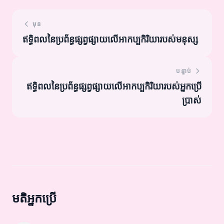
មុន
ឥទ្ធិពលនៃប្រព័ន្ធផ្សព្វផ្សាយលើអាកប្បកិរិយារបស់មនុស្ស
បន្ទាប់
ឥទ្ធិពលនៃប្រព័ន្ធផ្សព្វផ្សាយលើអាកប្បកិរិយារបស់អ្នកប្រើ
ប្រាស់
មតិអ្នកប្រើ