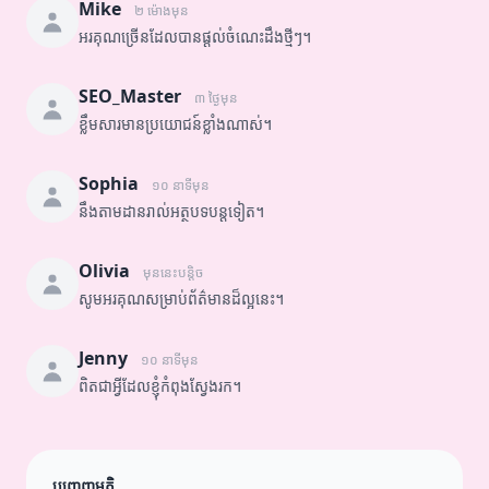
Mike
២ ម៉ោងមុន
អរគុណច្រើនដែលបានផ្តល់ចំណេះដឹងថ្មីៗ។
SEO_Master
៣ ថ្ងៃមុន
ខ្លឹមសារមានប្រយោជន៍ខ្លាំងណាស់។
Sophia
១០ នាទីមុន
នឹងតាមដានរាល់អត្ថបទបន្តទៀត។
Olivia
មុននេះបន្តិច
សូមអរគុណសម្រាប់ព័ត៌មានដ៏ល្អនេះ។
Jenny
១០ នាទីមុន
ពិតជាអ្វីដែលខ្ញុំកំពុងស្វែងរក។
បញ្ចេញមតិ