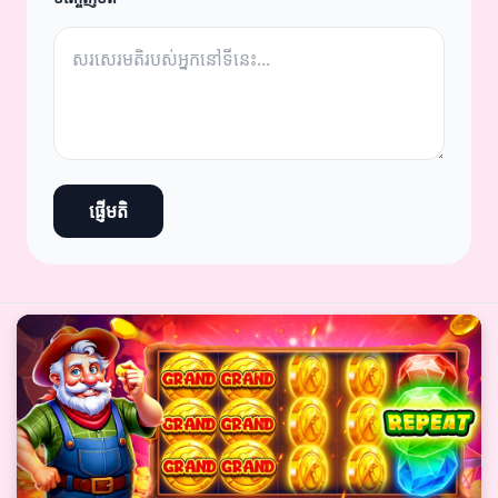
ផ្ញើមតិ