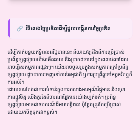
🔗
វិធីលេងច្នៃប្រឌិតដើម្បីជួយបង្កើនការច្នៃប្រឌិត
ដើម្បីកាត់បន្ថយឥទ្ធិពលអវិជ្ជមាននេះ និយាយឱ្យដឹងពីការប្រើប្រាស់
ប្រព័ន្ធផ្សព្វផ្សាយយ៉ាងឆើតឆាយ និងប្រាកដថានៅក្នុងពេលវេលាដែល
អាចធ្វើសកម្មភាពផ្សេងៗ។ យើងអាចចូលរួមក្នុងសកម្មភាពក្រៅប្រព័ន្ធ
ផ្សព្វផ្សាយ ដូចជាការចេញទៅកាន់ធម្មជាតិ ឬការប្រព្រឹត្តទៅអត្តចរិតឬក៏
ការអប់រំ។
ដោយសារតែវាជាការសំខាន់ក្នុងការកសាងអារម្មណ៍វិជ្ជមាន និងសុខ
ភាពផ្លូវចិត្ត យើងគួរតែពិចារណាផ្នែកនេះយ៉ាងហ្មត់ចត់។ ប្រព័ន្ធ
ផ្សព្វផ្សាយអាចជាឧបករណ៍ដ៏មានឥទ្ធិពល ប៉ុន្តែវាត្រូវតែប្រើប្រាស់
ដោយយកចិត្តទុកដាក់ខ្ពស់។