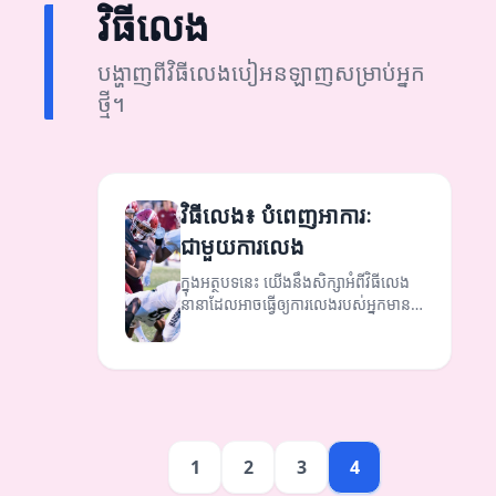
វិធីលេង
បង្ហាញពីវិធីលេងបៀអនឡាញសម្រាប់អ្នក
ថ្មី។
វិធីលេង៖ បំពេញអាការៈ
ជាមួយការលេង
ក្នុងអត្ថបទនេះ យើងនឹងសិក្សាអំពីវិធីលេង
នានាដែលអាចធ្វើឲ្យការលេងរបស់អ្នកមាន
អារម្មណ៍ល្អនិងមានសំណាង។
1
2
3
4