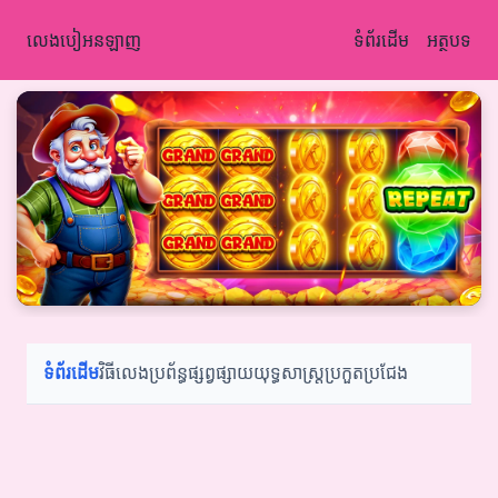
លេងបៀអនឡាញ
ទំព័រដើម
អត្ថបទ
ទំព័រដើម
វិធីលេង
ប្រព័ន្ធផ្សព្វផ្សាយ
យុទ្ធសាស្ត្រ
ប្រកួតប្រជែង