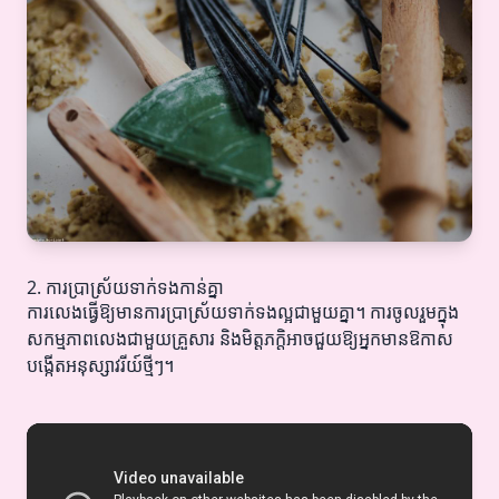
2. ការប្រាស្រ័យទាក់ទងកាន់គ្នា
ការលេងធ្វើឱ្យមានការប្រាស្រ័យទាក់ទងល្អជាមួយគ្នា។ ការចូលរួមក្នុង
សកម្មភាពលេងជាមួយគ្រួសារ និងមិត្តភក្តិអាចជួយឱ្យអ្នកមានឱកាស
បង្កើតអនុស្សាវរីយ៍ថ្មីៗ។