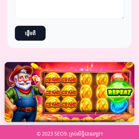
ផ្ញើមតិ
© 2023 SEO9. គ្រប់សិទ្ធិបានរក្សា។