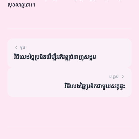
សុខសាន្តនោះ។
មុន
វិធីលេងច្នៃប្រឌិតដើម្បីអភិវឌ្ឍជំនាញសង្គម
បន្ទាប់
វិធីលេងច្នៃប្រឌិតជាមួយសត្វផ្ទះ