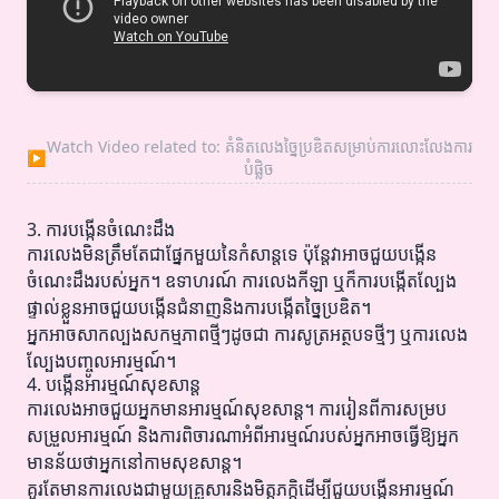
Watch Video related to: គំនិតលេងច្នៃប្រឌិតសម្រាប់ការលោះលែងការ
▶
បំផ្លិច
3. ការបង្កើនចំណេះដឹង
ការលេងមិនត្រឹមតែជាផ្នែកមួយនៃកំសាន្តទេ ប៉ុន្តែវាអាចជួយបង្កើន
ចំណេះដឹងរបស់អ្នក។ ឧទាហរណ៍ ការលេងកីឡា ឬក៏ការបង្កើតល្បែង
ផ្ទាល់ខ្លួនអាចជួយបង្កើនជំនាញនិងការបង្កើតច្នៃប្រឌិត។
អ្នកអាចសាកល្បងសកម្មភាពថ្មីៗដូចជា ការសូត្រអត្ថបទថ្មីៗ ឬការលេង
ល្បែងបញ្ចូលអារម្មណ៍។
4. បង្កើនអារម្មណ៍សុខសាន្ត
ការលេងអាចជួយអ្នកមានអារម្មណ៍សុខសាន្ត។ ការរៀនពីការសម្រប
សម្រួលអារម្មណ៍ និងការពិចារណាអំពីអារម្មណ៍របស់អ្នកអាចធ្វើឱ្យអ្នក
មានន័យថាអ្នកនៅកាមសុខសាន្ត។
គួរតែមានការលេងជាមួយគ្រួសារនិងមិត្តភក្តិដើម្បីជួយបង្កើនអារម្មណ៍