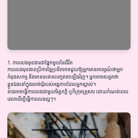
1. ការលេងមុខងារជាផ្នែកមួយនៃជីវិត
ការលេងមុខងារប្រើការច្នៃប្រឌិតអាចជួយឱ្យអ្នកមានអារម្មណ៍ថាអ្នក
កំពុងសកម្ម និងមានមនោសញ្ចេតនាឡើងវិញ។ អ្នកអាចសន្មតថា
ខ្លួនឯងនៅក្នុងសាច់ដុំរបស់អង្គភាពដែលអ្នកស្គាល់។
នាងអាចធ្វើការលេងជាមួយមិត្តភក្តិ ឬក៏ក្រុមគ្រួសារ ដោយកំណត់ពេល
វេលាដើម្បីធ្វើការលេងល្អៗ។