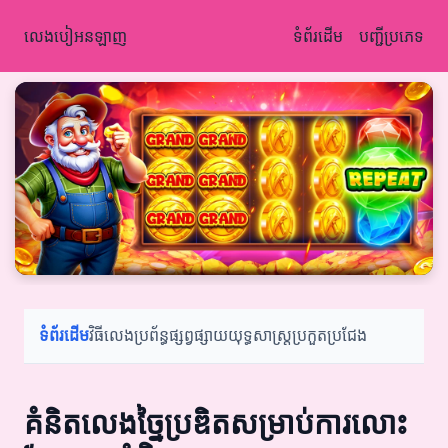
លេងបៀអនឡាញ
ទំព័រដើម
បញ្ជីប្រភេទ
ទំព័រដើម
វិធីលេង
ប្រព័ន្ធផ្សព្វផ្សាយ
យុទ្ធសាស្ត្រ
ប្រកួតប្រជែង
គំនិតលេងច្នៃប្រឌិតសម្រាប់ការលោះ