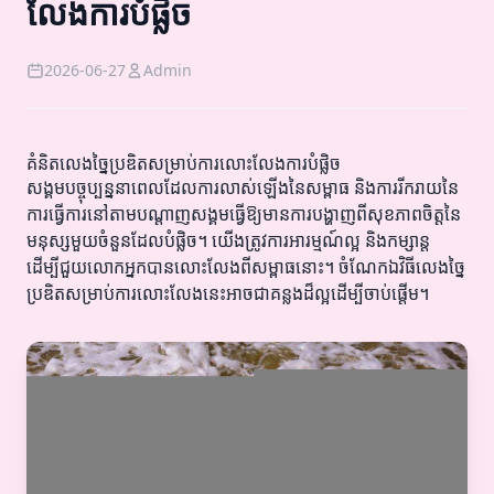
លែងការបំផ្លិច
2026-06-27
Admin
គំនិតលេងច្នៃប្រឌិតសម្រាប់ការលោះលែងការបំផ្លិច
សង្គមបច្ចុប្បន្ននាពេលដែលការលាស់ឡើងនៃសម្ពាធ និងការរីករាយនៃ
ការធ្វើការនៅតាមបណ្តាញសង្គមធ្វើឱ្យមានការបង្ហាញពីសុខភាពចិត្តនៃ
មនុស្សមួយចំនួនដែលបំផ្លិច។ យើងត្រូវការអារម្មណ៍ល្អ និងកម្សាន្ត
ដើម្បីជួយលោកអ្នកបានលោះលែងពីសម្ពាធនោះ។ ចំណែកឯវិធីលេងច្នៃ
ប្រឌិតសម្រាប់ការលោះលែងនេះអាចជាគន្លងដ៏ល្អដើម្បីចាប់ផ្តើម។