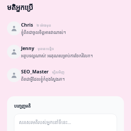
មតិអ្នកប្រើ
Chris
២ ម៉ោងមុន
ខ្ញុំពិតជាចូលចិត្តអានវាណាស់។
Jenny
មុននេះបន្តិច
អត្ថបទល្អណាស់! អរគុណសម្រាប់ការចែករំលែក។
SEO_Master
ម្សិលមិញ
ពិតជាអ្វីដែលខ្ញុំកំពុងស្វែងរក។
បញ្ចេញមតិ