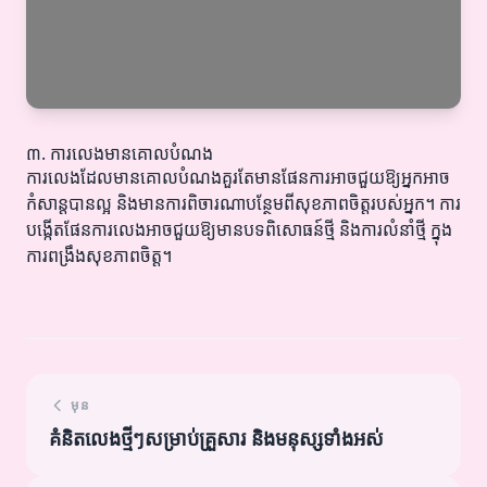
៣. ការលេងមានគោលបំណង
ការលេងដែលមានគោលបំណងគួរតែមានផែនការអាចជួយឱ្យអ្នកអាច
កំសាន្ដបានល្អ និងមានការពិចារណាបន្ថែមពីសុខភាពចិត្តរបស់អ្នក។ ការ
បង្កើតផែនការលេងអាចជួយឱ្យមានបទពិសោធន៍ថ្មី និងការលំនាំថ្មី ក្នុង
ការពង្រឹងសុខភាពចិត្ត។
មុន
គំនិតលេងថ្មីៗសម្រាប់គ្រួសារ និងមនុស្សទាំងអស់