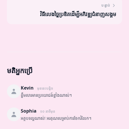
បន្ទាប់
វិធីលេងច្នៃប្រឌិតដើម្បីអភិវឌ្ឍជំនាញសង្គម
មតិអ្នកប្រើ
Kevin
មុននេះបន្តិច
ខ្លឹមសារមានប្រយោជន៍ខ្លាំងណាស់។
Sophia
១០ នាទីមុន
អត្ថបទល្អណាស់! អរគុណសម្រាប់ការចែករំលែក។